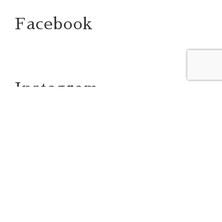
Facebook
Instagram
NPO法人 御堂筋・長堀21世紀の会
〒542-0081
大阪市中央区南船場1丁目11-9