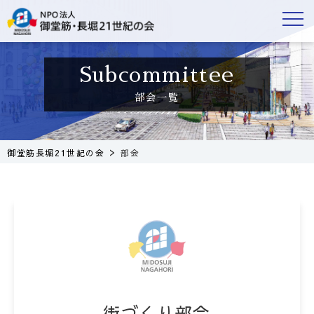
部会一覧
>
御堂筋長堀21世紀の会
部会
街づくり部会