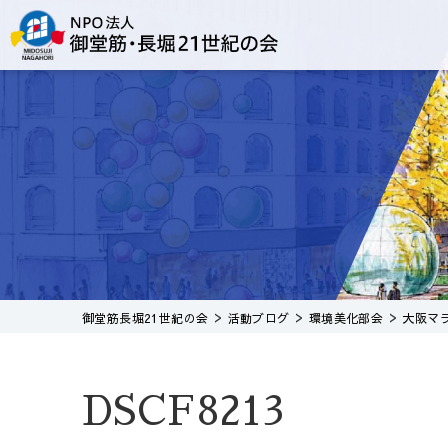
>
>
>
御堂筋長堀21世紀の会
活動ブログ
環境美化部会
大阪マ
DSCF8213